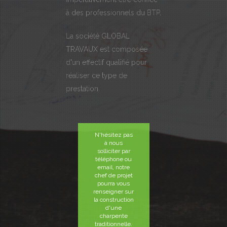
à des professionnels du BTP.
La société GLOBAL
TRAVAUX est composée
d'un effectif qualifié pour
réaliser ce type de
prestation.
N'hésitez pas
à nous
solliciter par
téléphone ou
email, notre
chef de projet
pourra vous
renseigner sur
la construction
d'une
charpente
traditionnelle.