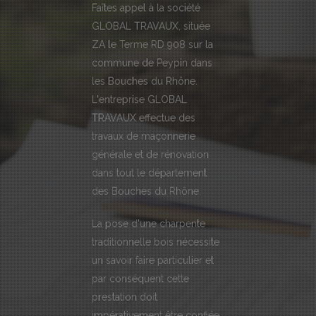
Faîtes appel à la société
GLOBAL TRAVAUX, située
ZA le Terme RD 908 sur la
commune de Peypin dans
les Bouches du Rhône.
L'entreprise GLOBAL
TRAVAUX effectue des
travaux de maçonnerie
générale et de rénovation
dans tout le département
des Bouches du Rhône.
La pose d'une charpente
traditionnelle bois nécessite
un savoir faire particulier et
par conséquent cette
prestation doit
impérativement être confiée