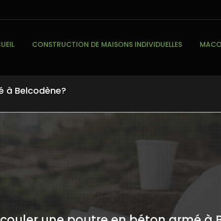
UEIL
CONSTRUCTION DE MAISONS INDIVIDUELLES
MACON
é à Belcodène?
ouler une poutre en béton armé à 