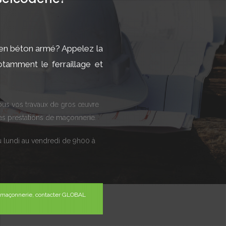
 en béton armé? Appelez la
amment le ferraillage et
us vos travaux de gros œuvre
es prestations de maçonnerie.
 lundi au vendredi de 9h00 à
de maçonnerie, contacter GLOBAL