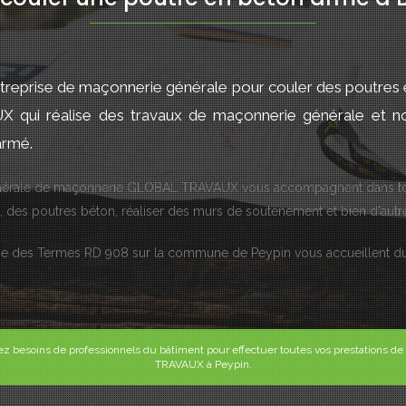
treprise de maçonnerie générale pour couler des poutres
qui réalise des travaux de maçonnerie générale et not
armé.
générale de maçonnerie GLOBAL TRAVAUX vous accompagnent dans to
 des poutres béton, réaliser des murs de soutènement et bien d'autr
ne des Termes RD 908 sur la commune de Peypin vous accueillent du
avez besoins de professionnels du bâtiment pour effectuer toutes vos prestations 
TRAVAUX à Peypin.