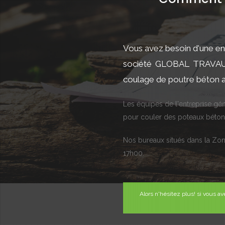
Vous avez besoin d'une en
société GLOBAL TRAVAUX 
coulage de poutre béton 
Les équipes de l'entreprise 
pour couler des poteaux béton,
Nos bureaux situés dans la Zo
17h00.
Alors n'hésitez plus! si vous 